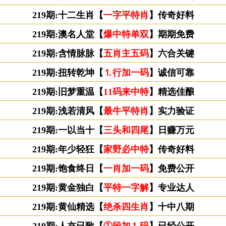
219期:十二生肖【
一字平特肖
】传奇好料
219期:澳名人堂【
爆中特单双
】期期免费
219期:含情脉脉【
五肖主五码
】六合关键
219期:扭转乾坤【
⒈行加一码
】诚信可靠
219期:旧梦重温【
11码来中特
】精选佳酿
219期:浅若清风【
最牛平特肖
】实力验证
219期:一以当十【
三头和四尾
】日赚万元
219期:年少轻狂【
家野必中特
】传奇好料
219期:饱食终日【
一肖加一码
】免费公开
219期:黄金独白【
平特一字解
】专业达人
219期:黄仙精选【
绝杀四生肖
】十中八期
219期:人亦已歌【
①段加⒈码
】已经公开