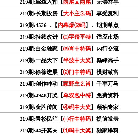
219期:丝丝入扣【
两尾▲两尾
】无偿共享
219期:长期投资【
大小主⒊码
】享受复利
219期:4536→【
内幕爆⑵码
】←期期单点
219期:持续改进【
㈢字猜平特
】适应市场
219期:白金独家【
㈣肖中特码
】内行交流
219期:一品天下【
半波中大奖
】巅峰高手
219期:徐徐进展【
⑵门中特码
】横财致富
219期:创作冲动【
家野主⒉肖
】千军万马
219期:4948开奖【
单双包中特
】免费资料
219期:金牌传闻【
④码中大奖
】领袖专家
219期:青衫忆笙【
㈠行中特码
】提前发表
219期:44开奖★【
⑴码中大奖
】独家爆料