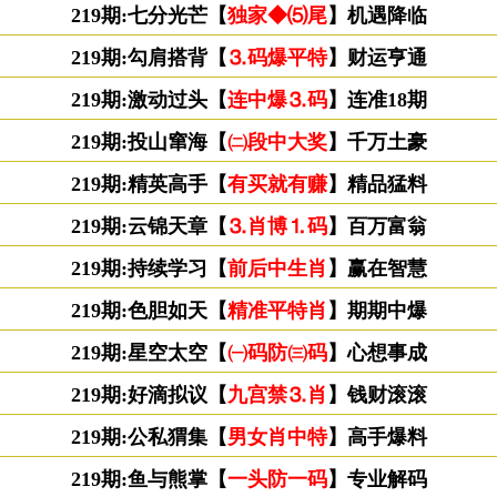
219期:七分光芒【
独家◆⑸尾
】机遇降临
219期:勾肩搭背【
⒊码爆平特
】财运亨通
219期:激动过头【
连中爆⒊码
】连准18期
219期:投山窜海【
㈡段中大奖
】千万土豪
219期:精英高手【
有买就有赚
】精品猛料
219期:云锦天章【
⒊肖博⒈码
】百万富翁
219期:持续学习【
前后中生肖
】赢在智慧
219期:色胆如天【
精准平特肖
】期期中爆
219期:星空太空【
㈠码防㈢码
】心想事成
219期:好滴拟议【
九宫禁⒊肖
】钱财滚滚
219期:公私猬集【
男女肖中特
】高手爆料
219期:鱼与熊掌【
一头防一码
】专业解码