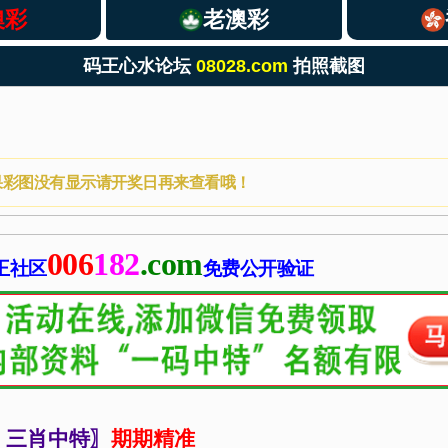
澳彩
老澳彩
码王心水论坛
08028.com
拍照截图
果彩图没有显示请开奖日再来查看哦！
006
182
.com
王社区
免费公开验证