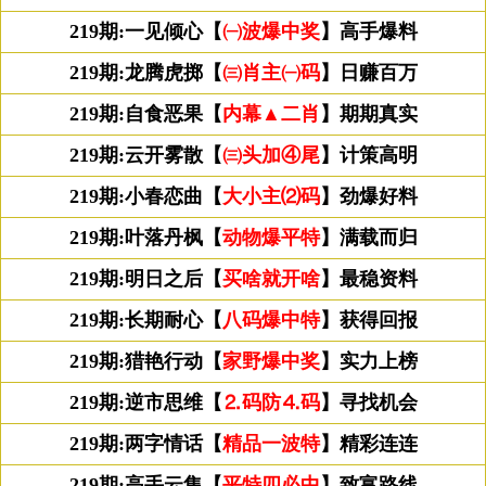
219期:一见倾心【
㈠波爆中奖
】高手爆料
219期:龙腾虎掷【
㈢肖主㈠码
】日赚百万
219期:自食恶果【
内幕▲二肖
】期期真实
219期:云开雾散【
㈢头加④尾
】计策高明
219期:小春恋曲【
大小主⑵码
】劲爆好料
219期:叶落丹枫【
动物爆平特
】满载而归
219期:明日之后【
买啥就开啥
】最稳资料
219期:长期耐心【
八码爆中特
】获得回报
219期:猎艳行动【
家野爆中奖
】实力上榜
219期:逆市思维【
⒉码防⒋码
】寻找机会
219期:两字情话【
精品一波特
】精彩连连
219期:高手云集【
平特四必中
】致富路线