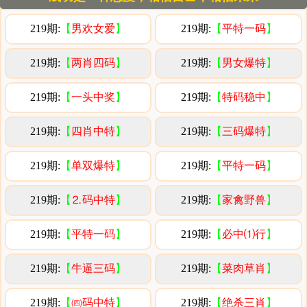
219期:
【
男欢女爱
】
219期:
【
平特一码
】
219期:
【
两肖四码
】
219期:
【
男女爆特
】
219期:
【
一头中奖
】
219期:
【
特码稳中
】
219期:
【
四肖中特
】
219期:
【
三码爆特
】
219期:
【
单双爆特
】
219期:
【
平特一码
】
219期:
【
⒉码中特
】
219期:
【
家禽野兽
】
219期:
【
平特一码
】
219期:
【
必中⑴行
】
219期:
【
牛逼三码
】
219期:
【
菜肉草肖
】
219期:
【
㈣码中特
】
219期:
【
绝杀三肖
】