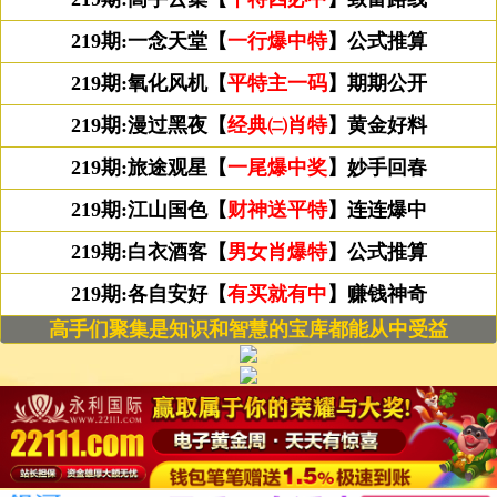
219期:一念天堂【
一行爆中特
】公式推算
219期:氧化风机【
平特主一码
】期期公开
219期:漫过黑夜【
经典㈡肖特
】黄金好料
219期:旅途观星【
一尾爆中奖
】妙手回春
219期:江山国色【
财神送平特
】连连爆中
219期:白衣酒客【
男女肖爆特
】公式推算
219期:各自安好【
有买就有中
】赚钱神奇
高手们聚集是知识和智慧的宝库都能从中受益