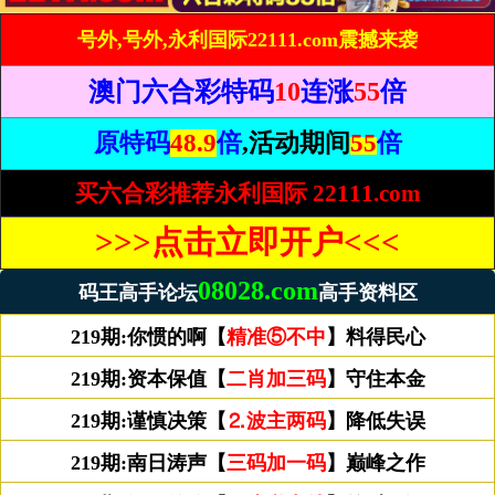
号外,号外,永利国际22111.com震撼来袭
澳门六合彩特码
10
连涨
55
倍
原特码
48.9
倍
,活动期间
55
倍
买六合彩推荐永利国际 22111.com
>>>点击立即开户<<<
08028.com
码王高手论坛
高手资料区
219期:你惯的啊【
精准⑤不中
】料得民心
219期:资本保值【
二肖加三码
】守住本金
219期:谨慎决策【
⒉波主两码
】降低失误
219期:南日涛声【
三码加一码
】巅峰之作