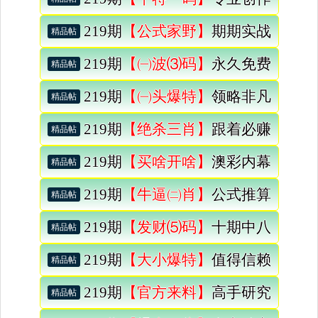
219期
【公式家野】
期期实战
精品帖
219期
【㈠波⑶码】
永久免费
精品帖
219期
【㈠头爆特】
领略非凡
精品帖
219期
【绝杀三肖】
跟着必赚
精品帖
219期
【买啥开啥】
澳彩内幕
精品帖
219期
【牛逼㈡肖】
公式推算
精品帖
219期
【发财⑸码】
十期中八
精品帖
219期
【大小爆特】
值得信赖
精品帖
219期
【官方来料】
高手研究
精品帖