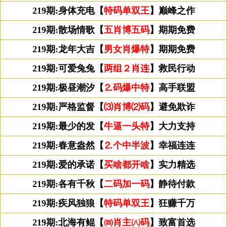
219期:身体充电【
特码单双王
】巅峰之作
219期:散场情歌【
五肖博五码
】期期免费
219期:龙年大吉【
男女肖爆特
】期期免费
219期:可爱兔兔【
两组２肖连
】救民行动
219期:极昼潮汐【
⒉码爆中特
】高手联盟
219期:严格监督【
⑶肖博⑵码
】避免欺诈
219期:最少的发【
牛逼一头特
】大力支持
219期:春意盎然【
⒉个中半波
】幸福连连
219期:爱的承诺【
买啥都开啥
】实力精选
219期:各有千秋【
二码加一码
】静待付款
219期:疾风独狼【
特码单双王
】狂赚千万
219期:北海有鲲【
㈣肖主㈧码
】致富首选