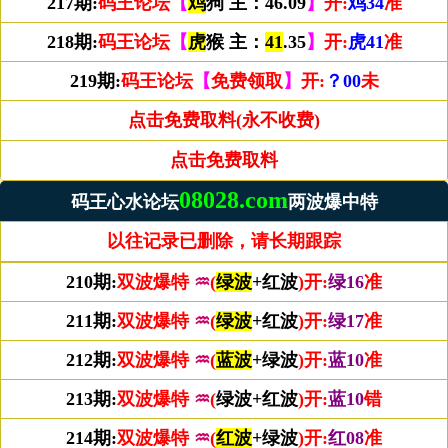
217期:
码王论坛
【
鸡
狗 主：46.09
】
开:
鸡34
准
218期:
码王论坛
【
虎
猴 主：
41
.35
】
开:
虎41
准
219期:
码王论坛
【
免费领取
】
开:
？00
未
点击免费取料(永不收费)
点击免费取料
08028.com
码王心水论坛
两波爆中特
以往记录已删除，请长期跟踪
210期:
双波爆特
♒
(
绿波
+红波
)开:
绿16
准
211期:
双波爆特
♒
(
绿波
+红波
)开:
绿17
准
212期:
双波爆特
♒
(
蓝波
+绿波
)开:
蓝10
准
213期:
双波爆特
♒
(
绿波+红波
)开:
蓝10
错
214期:
双波爆特
♒
(
红波
+绿波
)开:
红08
准