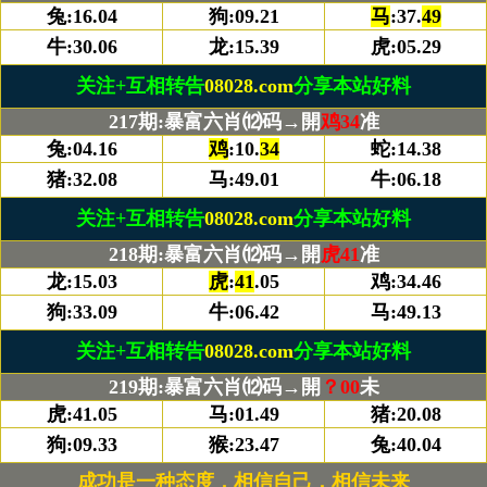
兔:16.04
狗:09.21
马
:37.
49
牛:30.06
龙:15.39
虎:05.29
关注+互相转告
08028.com
分享本站好料
217期:暴富六肖⑿码→開
鸡34
准
兔:04.16
鸡
:10.
34
蛇:14.38
猪:32.08
马:49.01
牛:06.18
关注+互相转告
08028.com
分享本站好料
218期:暴富六肖⑿码→開
虎41
准
龙:15.03
虎
:
41
.05
鸡:34.46
狗:33.09
牛:06.42
马:49.13
关注+互相转告
08028.com
分享本站好料
219期:暴富六肖⑿码→開
？00
未
虎:41.05
马:01.49
猪:20.08
狗:09.33
猴:23.47
兔:40.04
成功是一种态度，相信自己，相信未来