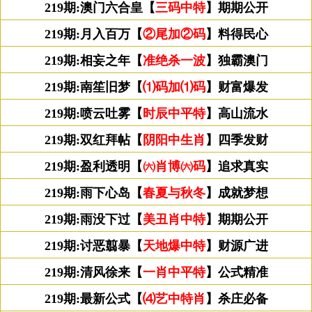
219期:澳门六合皇【
三码中特
】期期公开
219期:月入百万【
②尾加②码
】料得民心
219期:相妄之年【
准绝杀一波
】独霸澳门
219期:南笙旧梦【
⑴码加⑴码
】财富爆发
219期:喷云吐雾【
时辰中平特
】高山流水
219期:双红拜帖【
阴阳中生肖
】四季发财
219期:盈利透明【
㈥肖博㈥码
】追求真实
219期:雨下心岛【
春夏与秋冬
】成就梦想
219期:雨没下过【
美丑肖中特
】期期公开
219期:讨恶翦暴【
天地爆中特
】财源广进
219期:清风徐来【
一肖中平特
】公式精准
219期:最新公式【
⑷艺中特肖
】杀庄必备