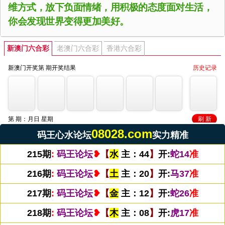
维方式，放下负面情绪，用积极的态度面对生活，
你会发现世界变得更加美好。
08028.com
码王心水论坛
实力精准
215期
:
码王论坛
❥
【
水
主：44
】
开:
蛇14
准
216期
:
码王论坛
❥
【
土
主：20
】
开:
马37
准
217期
:
码王论坛
❥
【
金
主：12
】
开:
蛇26
准
218期
:
码王论坛
❥
【
木
主：08
】
开:
虎17
准