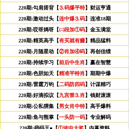
220期:勾肩搭背【
⒊码爆平特
】财运亨通
220期:激动过头【
连中爆⒊码
】连准18期
220期:哎呀媽呀【
㈡段加①码
】金玉满堂
220期:精英高手【
有买就有赚
】精品猛料
220期:月随星动【
②肖加④码
】再创佳绩
220期:持续学习【
前后中生肖
】赢在智慧
220期:色胆如天【
精准平特肖
】期期中爆
220期:雷霆万钧【
二码防四码
】计谋精巧
220期:好滴拟议【
九宫禁⒊肖
】钱财滚滚
220期:公私猬集【
男女肖中特
】高手爆料
220期:鱼与熊掌【
一头防一码
】专业解码
220期:㊾码王●【
①波中大奖
】内幕资料