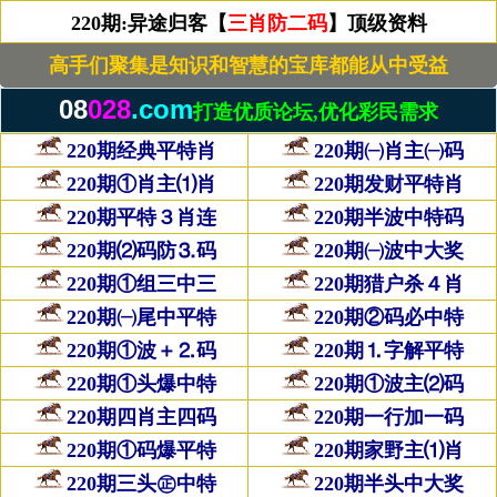
220期:异途归客【
三肖防二码
】顶级资料
高手们聚集是知识和智慧的宝库都能从中受益
08
028
.com
打造优质论坛,优化彩民需求
220期经典平特肖
220期㈠肖主㈠码
220期①肖主⑴肖
220期发财平特肖
220期平特３肖连
220期半波中特码
220期⑵码防⒊码
220期㈠波中大奖
220期①组三中三
220期猎户杀４肖
220期㈠尾中平特
220期②码必中特
220期①波＋⒉码
220期⒈字解平特
220期①头爆中特
220期①波主⑵码
220期四肖主四码
220期一行加一码
220期①码爆平特
220期家野主⑴肖
220期三头㊣中特
220期半头中大奖