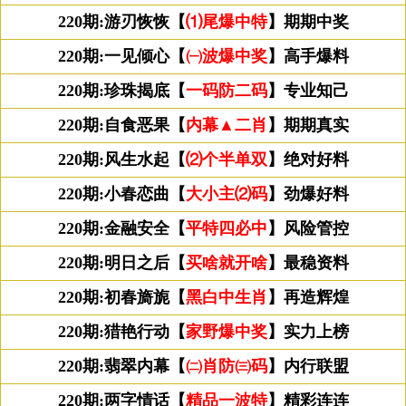
220期:游刃恢恢【
⑴尾爆中特
】期期中奖
220期:一见倾心【
㈠波爆中奖
】高手爆料
220期:珍珠揭底【
一码防二码
】专业知己
220期:自食恶果【
内幕▲二肖
】期期真实
220期:风生水起【
⑵个半单双
】绝对好料
220期:小春恋曲【
大小主⑵码
】劲爆好料
220期:金融安全【
平特四必中
】风险管控
220期:明日之后【
买啥就开啥
】最稳资料
220期:初春旖旎【
黑白中生肖
】再造辉煌
220期:猎艳行动【
家野爆中奖
】实力上榜
220期:翡翠内幕【
㈡肖防㈢码
】内行联盟
220期:两字情话【
精品一波特
】精彩连连