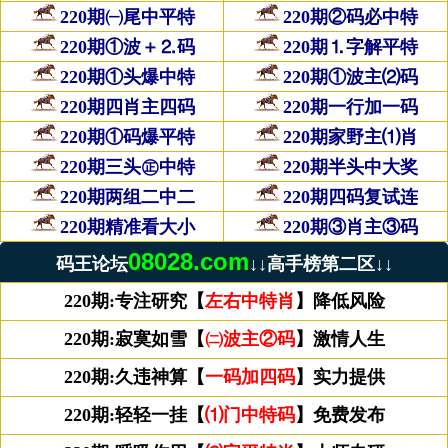
220期㈠尾中平特
220期②码必中特
220期①波＋⒉码
220期⒈字解平特
220期①头爆中特
220期①波主⑵码
220期四肖主四码
220期一行加一码
220期①码爆平特
220期家野主⑴肖
220期三头㊣中特
220期半头中大奖
220期两组二中二
220期四码复试连
220期精准看大小
220期③肖主③码
08028.com
码王论坛
↓↓高手榜第二区↓↓
220期:专注研究【
左右中特肖
】降低风险
220期:寂寞如雪【
㈡波主②码
】激情人生
220期:久违神算【
一码加四码
】实力提供
220期:轻轻一挂【
⑴门中特码
】免费发布