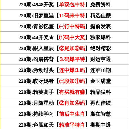
220期:4948开奖【
单双包中特
】免费资料
220期:旧梦重温【
11码来中特
】精选佳酿
220期:青衫忆笙【
㈠行中特码
】提前发表
220期:44开奖★【
⑴码中大奖
】独家爆料
220期:眼入星辰【
②尾加②码
】绝对精彩
220期:勾肩搭背【
⒊码爆平特
】财运亨通
220期:激动过头【
连中爆⒊码
】连准18期
220期:哎呀媽呀【
㈡段加①码
】金玉满堂
220期:精英高手【
有买就有赚
】精品猛料
220期:月随星动【
②肖加④码
】再创佳绩
220期:持续学习【
前后中生肖
】赢在智慧
220期:色胆如天【
精准平特肖
】期期中爆