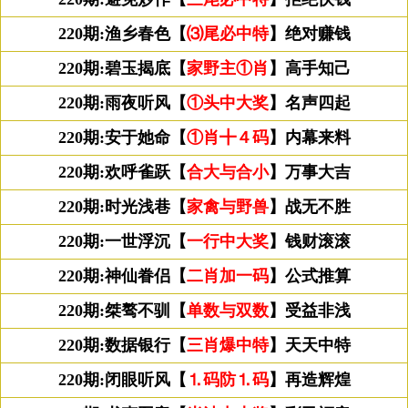
220期:渔乡春色【
⑶尾必中特
】绝对赚钱
220期:碧玉揭底【
家野主①肖
】高手知己
220期:雨夜听风【
①头中大奖
】名声四起
220期:安于她命【
①肖╋４码
】内幕来料
220期:欢呼雀跃【
合大与合小
】万事大吉
220期:时光浅巷【
家禽与野兽
】战无不胜
220期:一世浮沉【
一行中大奖
】钱财滚滚
220期:神仙眷侣【
二肖加一码
】公式推算
220期:桀骜不驯【
单数与双数
】受益非浅
220期:数据银行【
三肖爆中特
】天天中特
220期:闭眼听风【
⒈码防⒈码
】再造辉煌