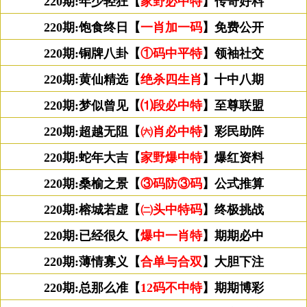
220期:年少轻狂【
家野必中特
】传奇好料
220期:饱食终日【
一肖加一码
】免费公开
220期:铜牌八卦【
①码中平特
】领袖社交
220期:黄仙精选【
绝杀四生肖
】十中八期
220期:梦似曾见【
⑴段必中特
】至尊联盟
220期:超越无阻【
㈥肖必中特
】彩民助阵
220期:蛇年大吉【
家野爆中特
】爆红资料
220期:桑榆之景【
③码防③码
】公式推算
220期:榕城若虚【
㈡头中特码
】终极挑战
220期:已经很久【
爆中一肖特
】期期必中
220期:薄情寡义【
合单与合双
】大胆下注
220期:总那么准【
12码不中特
】期期博彩