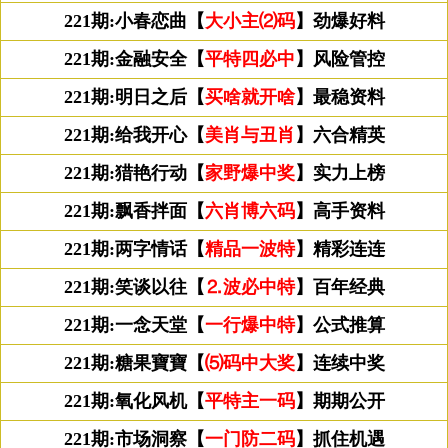
221期:小春恋曲【
大小主⑵码
】劲爆好料
221期:金融安全【
平特四必中
】风险管控
221期:明日之后【
买啥就开啥
】最稳资料
221期:给我开心【
美肖与丑肖
】六合精英
221期:猎艳行动【
家野爆中奖
】实力上榜
221期:飘香拌面【
六肖博六码
】高手资料
221期:两字情话【
精品一波特
】精彩连连
221期:笑谈以往【
⒉波必中特
】百年经典
221期:一念天堂【
一行爆中特
】公式推算
221期:糖果寶寶【
⑸码中大奖
】连续中奖
221期:氧化风机【
平特主一码
】期期公开
221期:市场洞察【
一门防二码
】抓住机遇