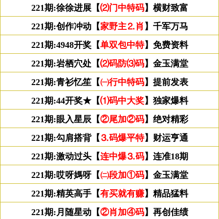
221期:徐徐进展【
⑵门中特码
】横财致富
221期:创作冲动【
家野主⒉肖
】千军万马
221期:4948开奖【
单双包中特
】免费资料
221期:岩栖穴处【
⑵码防⑶码
】金玉满堂
221期:青衫忆笙【
㈠行中特码
】提前发表
221期:44开奖★【
⑴码中大奖
】独家爆料
221期:眼入星辰【
②尾加②码
】绝对精彩
221期:勾肩搭背【
⒊码爆平特
】财运亨通
221期:激动过头【
连中爆⒊码
】连准18期
221期:哎呀媽呀【
㈡段加①码
】金玉满堂
221期:精英高手【
有买就有赚
】精品猛料
221期:月随星动【
②肖加④码
】再创佳绩