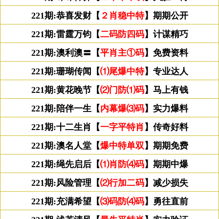
221期:恭喜发财【
２肖稳中特
】期期公开
221期:雷霆万钧【
二码防四码
】计谋精巧
221期:澳利澳〓【
平肖主①码
】免费资料
221期:珊瑚传闻【
⑴尾爆中特
】专业达人
221期:黄花晚节【
⑵门防⑴码
】马上有钱
221期:陪伴一生【
内幕爆⑶码
】实力爆料
221期:十二生肖【
一字平特肖
】传奇好料
221期:澳名人堂【
爆中特单双
】期期免费
221期:绳先启后【
⑴肖防⑷码
】期期中爆
221期:风险管理【
⑵行加二码
】减少损失
221期:充满希望【
⑶码防⑷码
】勇往直前