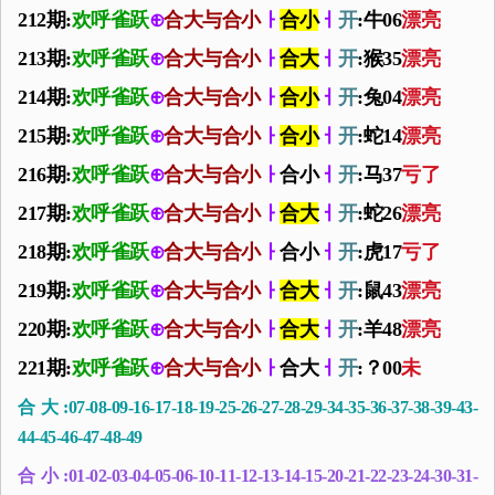
212期:
欢呼雀跃
⊕
合大与合小
ㅏ
合小
ㅓ
开
:牛06
漂亮
213期:
欢呼雀跃
⊕
合大与合小
ㅏ
合大
ㅓ
开
:猴35
漂亮
214期:
欢呼雀跃
⊕
合大与合小
ㅏ
合小
ㅓ
开
:兔04
漂亮
215期:
欢呼雀跃
⊕
合大与合小
ㅏ
合小
ㅓ
开
:蛇14
漂亮
216期:
欢呼雀跃
⊕
合大与合小
ㅏ
合小
ㅓ
开
:马37
亏了
217期:
欢呼雀跃
⊕
合大与合小
ㅏ
合大
ㅓ
开
:蛇26
漂亮
218期:
欢呼雀跃
⊕
合大与合小
ㅏ
合小
ㅓ
开
:虎17
亏了
219期:
欢呼雀跃
⊕
合大与合小
ㅏ
合大
ㅓ
开
:鼠43
漂亮
220期:
欢呼雀跃
⊕
合大与合小
ㅏ
合大
ㅓ
开
:羊48
漂亮
221期:
欢呼雀跃
⊕
合大与合小
ㅏ
合大
ㅓ
开
:？00
未
合大:07-08-09-16-17-18-19-25-26-27-28-29-34-35-36-37-38-39-43-
44-45-46-47-48-49
合小:01-02-03-04-05-06-10-11-12-13-14-15-20-21-22-23-24-30-31-