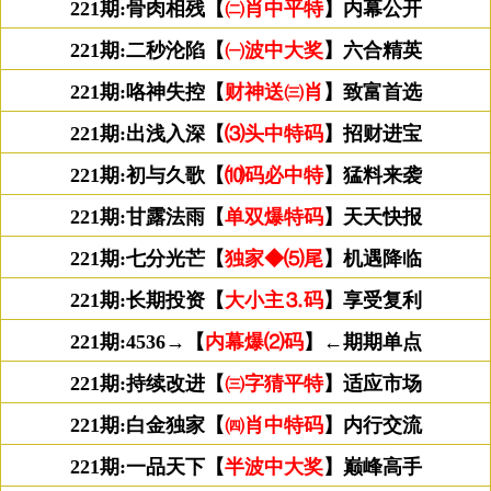
221期:骨肉相残【
㈡肖中平特
】内幕公开
221期:二秒沦陷【
㈠波中大奖
】六合精英
221期:咯神失控【
财神送㈢肖
】致富首选
221期:出浅入深【
⑶头中特码
】招财进宝
221期:初与久歌【
⑽码必中特
】猛料来袭
221期:甘露法雨【
单双爆特码
】天天快报
221期:七分光芒【
独家◆⑸尾
】机遇降临
221期:长期投资【
大小主⒊码
】享受复利
221期:4536→【
内幕爆⑵码
】←期期单点
221期:持续改进【
㈢字猜平特
】适应市场
221期:白金独家【
㈣肖中特码
】内行交流
221期:一品天下【
半波中大奖
】巅峰高手