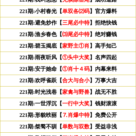
221期:小村春光【
单双各⑵码
】官方爆料
221期:避免炒作【
三尾必中特
】拒绝快钱
221期:渔乡春色【
⑶尾必中特
】绝对赚钱
221期:碧玉揭底【
家野主①肖
】高手知己
221期:雨夜听风【
①头中大奖
】名声四起
221期:安于她命【
①肖╋４码
】内幕来料
221期:欢呼雀跃【
合大与合小
】万事大吉
221期:时光浅巷【
家禽与野兽
】战无不胜
221期:一世浮沉【
一行中大奖
】钱财滚滚
221期:形貌昳丽【
⒎肖爆中特
】免费公开
221期:桀骜不驯【
单数与双数
】受益非浅