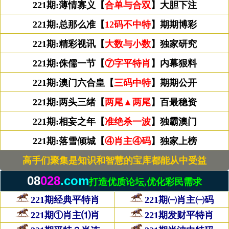
221期:薄情寡义【
合单与合双
】大胆下注
221期:总那么准【
12码不中特
】期期博彩
221期:精彩视讯【
大数与小数
】独家研究
221期:侏儒一节【
⑦字平特肖
】内幕狠料
221期:澳门六合皇【
三码中特
】期期公开
221期:两头三绪【
两尾▲两尾
】百最稳资
221期:相妄之年【
准绝杀一波
】独霸澳门
221期:落雪倾城【
④肖主④码
】独家上榜
高手们聚集是知识和智慧的宝库都能从中受益
08
028
.com
打造优质论坛,优化彩民需求
221期经典平特肖
221期㈠肖主㈠码
221期①肖主⑴肖
221期发财平特肖