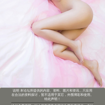
说明 本论坛所提供的内容、资料、图片和资讯，只应用
在合法的资料探讨，暂不适用于其它，外围博彩和使用。
特此声明！