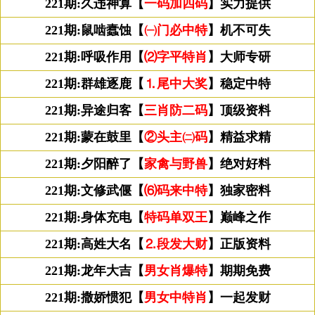
221期:久违神算【
一码加四码
】实力提供
221期:鼠啮蠧蚀【
㈠门必中特
】机不可失
221期:呼吸作用【
⑵字平特肖
】大师专研
221期:群雄逐鹿【
⒈尾中大奖
】稳定中特
221期:异途归客【
三肖防二码
】顶级资料
221期:蒙在鼓里【
②头主㈡码
】精益求精
221期:夕阳醉了【
家禽与野兽
】绝对好料
221期:文修武偃【
⑹码来中特
】独家密料
221期:身体充电【
特码单双王
】巅峰之作
221期:高姓大名【
⒉段发大财
】正版资料
221期:龙年大吉【
男女肖爆特
】期期免费
221期:撒娇惯犯【
男女中特肖
】一起发财