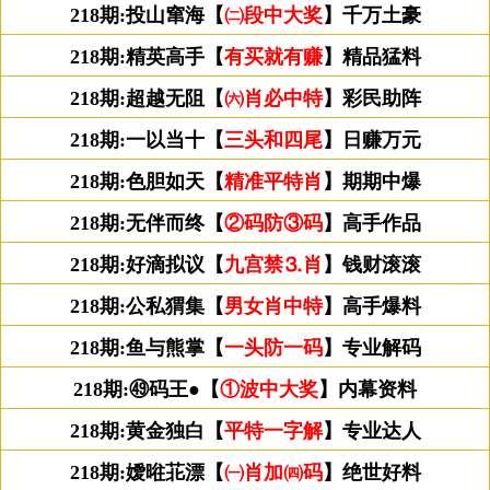
218期:投山窜海【
㈡段中大奖
】千万土豪
218期:精英高手【
有买就有赚
】精品猛料
218期:超越无阻【
㈥肖必中特
】彩民助阵
218期:一以当十【
三头和四尾
】日赚万元
218期:色胆如天【
精准平特肖
】期期中爆
218期:无伴而终【
②码防③码
】高手作品
218期:好滴拟议【
九宫禁⒊肖
】钱财滚滚
218期:公私猬集【
男女肖中特
】高手爆料
218期:鱼与熊掌【
一头防一码
】专业解码
218期:㊾码王●【
①波中大奖
】内幕资料
218期:黄金独白【
平特一字解
】专业达人
218期:嬡暀苝漂【
㈠肖加㈣码
】绝世好料