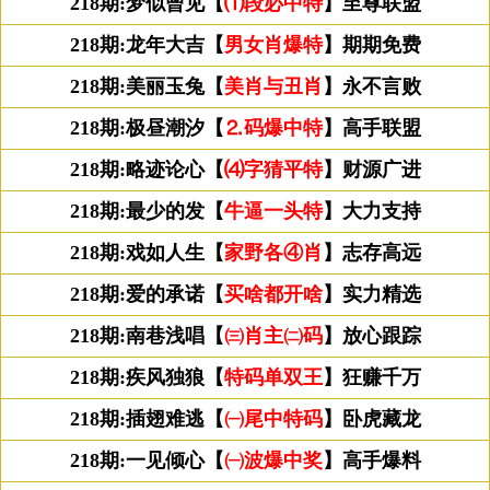
218期:梦似曾见【
⑴段必中特
】至尊联盟
218期:龙年大吉【
男女肖爆特
】期期免费
218期:美丽玉兔【
美肖与丑肖
】永不言败
218期:极昼潮汐【
⒉码爆中特
】高手联盟
218期:略迹论心【
⑷字猜平特
】财源广进
218期:最少的发【
牛逼一头特
】大力支持
218期:戏如人生【
家野各④肖
】志存高远
218期:爱的承诺【
买啥都开啥
】实力精选
218期:南巷浅唱【
㈢肖主㈡码
】放心跟踪
218期:疾风独狼【
特码单双王
】狂赚千万
218期:插翅难逃【
㈠尾中特码
】卧虎藏龙
218期:一见倾心【
㈠波爆中奖
】高手爆料