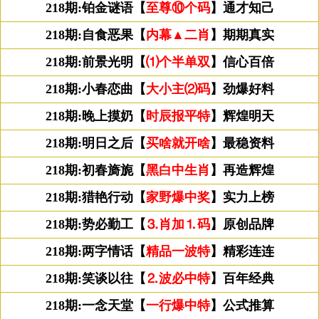
218期:铂金谜语【
至尊⑩个码
】通才知己
218期:自食恶果【
内幕▲二肖
】期期真实
218期:前景光明【
⑴个半单双
】信心百倍
218期:小春恋曲【
大小主⑵码
】劲爆好料
218期:晚上摸奶【
时辰报平特
】辉煌明天
218期:明日之后【
买啥就开啥
】最稳资料
218期:初春旖旎【
黑白中生肖
】再造辉煌
218期:猎艳行动【
家野爆中奖
】实力上榜
218期:势必勤工【
⒊肖加⒈码
】原创品牌
218期:两字情话【
精品一波特
】精彩连连
218期:笑谈以往【
⒉波必中特
】百年经典
218期:一念天堂【
一行爆中特
】公式推算