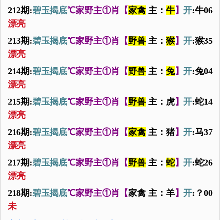
212期:
碧玉揭底
℃
家野主①肖
【
家禽
主：
牛
】
开
:牛06
漂亮
213期:
碧玉揭底
℃
家野主①肖
【
野兽
主：
猴
】
开
:猴35
漂亮
214期:
碧玉揭底
℃
家野主①肖
【
野兽
主：
兔
】
开
:兔04
漂亮
215期:
碧玉揭底
℃
家野主①肖
【
野兽
主：虎
】
开
:蛇14
漂亮
216期:
碧玉揭底
℃
家野主①肖
【
家禽
主：猪
】
开
:马37
漂亮
217期:
碧玉揭底
℃
家野主①肖
【
野兽
主：
蛇
】
开
:蛇26
漂亮
218期:
碧玉揭底
℃
家野主①肖
【
家禽 主：羊
】
开
:？00
未