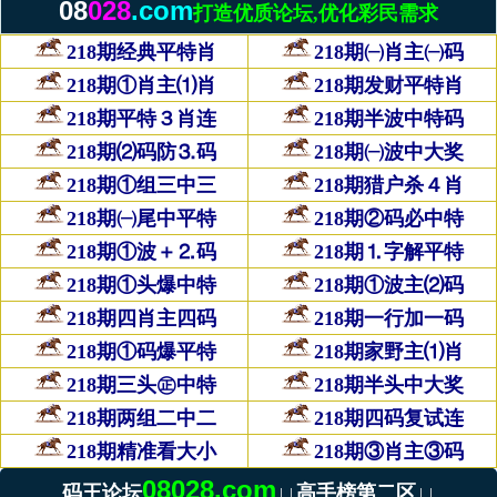
08
028
.com
打造优质论坛,优化彩民需求
218期经典平特肖
218期㈠肖主㈠码
218期①肖主⑴肖
218期发财平特肖
218期平特３肖连
218期半波中特码
218期⑵码防⒊码
218期㈠波中大奖
218期①组三中三
218期猎户杀４肖
218期㈠尾中平特
218期②码必中特
218期①波＋⒉码
218期⒈字解平特
218期①头爆中特
218期①波主⑵码
218期四肖主四码
218期一行加一码
218期①码爆平特
218期家野主⑴肖
218期三头㊣中特
218期半头中大奖
218期两组二中二
218期四码复试连
218期精准看大小
218期③肖主③码
08028.com
码王论坛
↓↓高手榜第二区↓↓