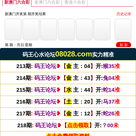
08028.com
码王心水论坛
实力精准
213期
:
码王论坛
❥
【
金
主：04
】
开:
猴35
准
214期
:
码王论坛
❥
【
金
主：43
】
开:
兔04
准
215期
:
码王论坛
❥
【
水
主：44
】
开:
蛇14
准
216期
:
码王论坛
❥
【
土
主：20
】
开:
马37
准
217期
:
码王论坛
❥
【
金
主：12
】
开:
蛇26
准
218期
:
码王论坛
❥
【
点击领取
】
开:
？00
未