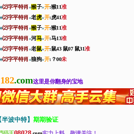
♠
⑵字平特肖
«
猴
子
»
开
:猴11
准
♠
⑵字平特肖
«
老
虎
»
开
:虎41
准
♠
⑵字平特肖
«
猴
子
»
开
:猴11
准
♠
⑵字平特肖
«
河
马
»
开
:马13
准
♠
⑵字平特肖
«
老
鼠
»
开
:鼠43 鼠07 鼠31
准
♠
⑵字平特肖
«
狼狗
»
开
:？00
未
6
182
.com
这里是你翻身的宝地
08028
門码王
.com
实力上料，敬请关注！