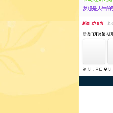
梦想是人生的