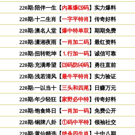
220期:陪伴一生【
内幕爆⑶码
】实力爆料
220期:十二生肖【
一字平特肖
】传奇好料
220期:澳名人堂【
爆中特单双
】期期免费
220期:潇湘夜雨【
一肖加二码
】最红资料
220期:扭转乾坤【
⒈行加一码
】诚信可靠
220期:充满希望【
⑶码防⑷码
】勇往直前
220期:浅若清风【
最牛平特肖
】实力验证
220期:一以当十【
三头和四尾
】日赚万元
220期:年少轻狂【
家野必中特
】传奇好料
220期:饱食终日【
一肖加一码
】免费公开
220期:铜牌八卦【
①码中平特
】领袖社交
220期:黄仙精选【
绝杀四生肖
】十中八期