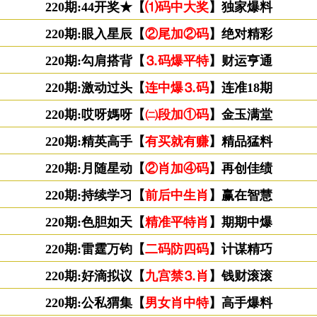
220期:44开奖★【
⑴码中大奖
】独家爆料
220期:眼入星辰【
②尾加②码
】绝对精彩
220期:勾肩搭背【
⒊码爆平特
】财运亨通
220期:激动过头【
连中爆⒊码
】连准18期
220期:哎呀媽呀【
㈡段加①码
】金玉满堂
220期:精英高手【
有买就有赚
】精品猛料
220期:月随星动【
②肖加④码
】再创佳绩
220期:持续学习【
前后中生肖
】赢在智慧
220期:色胆如天【
精准平特肖
】期期中爆
220期:雷霆万钧【
二码防四码
】计谋精巧
220期:好滴拟议【
九宫禁⒊肖
】钱财滚滚
220期:公私猬集【
男女肖中特
】高手爆料