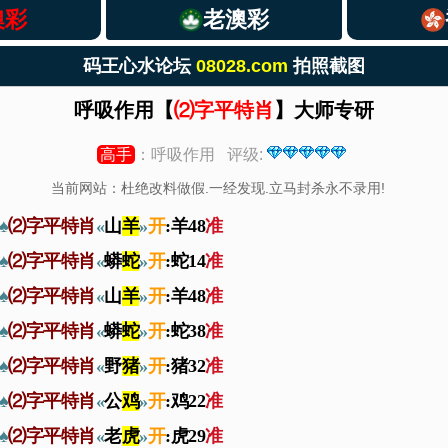
澳彩
老澳彩
码王心水论坛
08028.com
拍照截图
呼吸作用【
⑵字平特肖
】大师专研
高手
：呼吸作用 评级:
当前网站：杜绝改料做假.一经发现.立马封杀永不录用!
♠
⑵字平特肖
«
山
羊
»
开
:羊48
准
♠
⑵字平特肖
«
蟒
蛇
»
开
:蛇14
准
♠
⑵字平特肖
«
山
羊
»
开
:羊48
准
♠
⑵字平特肖
«
蟒
蛇
»
开
:蛇38
准
♠
⑵字平特肖
«
野
猪
»
开
:猪32
准
♠
⑵字平特肖
«
公
鸡
»
开
:鸡22
准
♠
⑵字平特肖
«
老
虎
»
开
:虎29
准