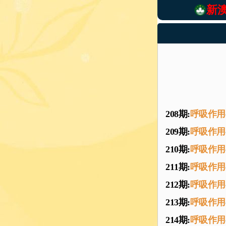
新
208期:
呼吸作用
209期:
呼吸作用
210期:
呼吸作用
211期:
呼吸作用
212期:
呼吸作用
213期:
呼吸作用
214期:
呼吸作用