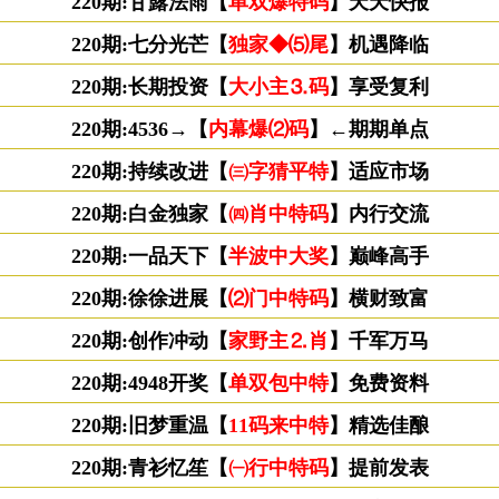
220期:甘露法雨【
单双爆特码
】天天快报
220期:七分光芒【
独家◆⑸尾
】机遇降临
220期:长期投资【
大小主⒊码
】享受复利
220期:4536→【
内幕爆⑵码
】←期期单点
220期:持续改进【
㈢字猜平特
】适应市场
220期:白金独家【
㈣肖中特码
】内行交流
220期:一品天下【
半波中大奖
】巅峰高手
220期:徐徐进展【
⑵门中特码
】横财致富
220期:创作冲动【
家野主⒉肖
】千军万马
220期:4948开奖【
单双包中特
】免费资料
220期:旧梦重温【
11码来中特
】精选佳酿
220期:青衫忆笙【
㈠行中特码
】提前发表