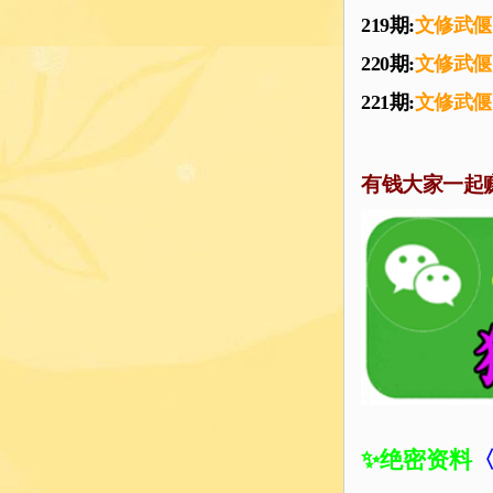
219期:
文修武偃
220期:
文修武偃
221期:
文修武偃
有钱大家一起