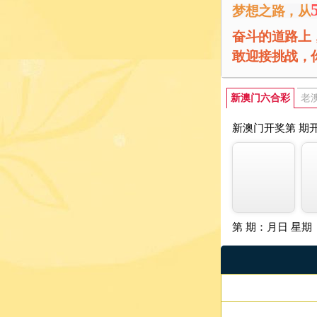
梦想之路，从
奋斗的道路上
敢迎接挑战，