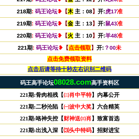
218期
:
码王论坛
❥
【
木
主：08
】
开:
虎17
准
219期
:
码王论坛
❥
【
金
主：13
】
开:
鼠43
准
220期
:
码王论坛
❥
【
火
主：10
】
开:
羊48
准
221期
:
码王论坛
❥
【
点击领取
】
开:
？00
未
点击免费领取资料
点击后请等待十秒左右识别二维码
08028.com
码王高手论坛
高手资料区
221期:骨肉相残【
㈡肖中平特
】内幕公开
221期:二秒沦陷【
㈠波中大奖
】六合精英
221期:咯神失控【
财神送㈢肖
】致富首选
221期:出浅入深【
⑶头中特码
】招财进宝