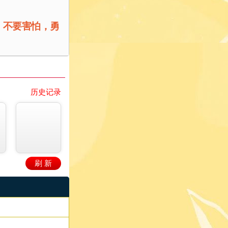
，不要害怕，勇