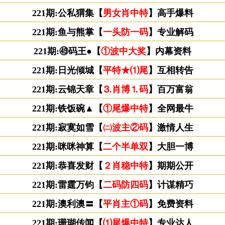
221期:公私猬集【
男女肖中特
】高手爆料
221期:鱼与熊掌【
一头防一码
】专业解码
221期:㊾码王●【
①波中大奖
】内幕资料
221期:日光倾城【
平特★⑴尾
】互相转告
221期:云锦天章【
⒊肖博⒈码
】百万富翁
221期:铁饭碗▲【
①尾爆中特
】全网最牛
221期:寂寞如雪【
㈡波主②码
】激情人生
221期:咪咪神算【
二个半单双
】大胆一博
221期:恭喜发财【
２肖稳中特
】期期公开
221期:雷霆万钧【
二码防四码
】计谋精巧
221期:澳利澳〓【
平肖主①码
】免费资料
221期:珊瑚传闻【
⑴尾爆中特
】专业达人