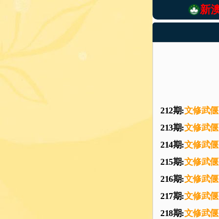
新
212期:
文修武偃
213期:
文修武偃
214期:
文修武偃
215期:
文修武偃
216期:
文修武偃
217期:
文修武偃
218期:
文修武偃