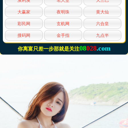
澳利澳
名人堂
大三巴
大赢家
夜明珠
黄大仙
彩民网
玄机网
六合皇
搜码网
金手指
九点半
08
028
.com
你离富只差一步那就是关注