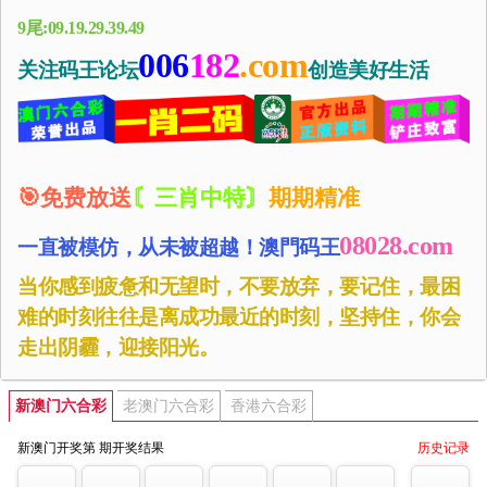
9尾:09.19.29.39.49
006
182
.com
关注码王论坛
创造美好生活
08028.com
一直被模仿，从未被超越！澳門码王
当你感到疲惫和无望时，不要放弃，要记住，最困
难的时刻往往是离成功最近的时刻，坚持住，你会
走出阴霾，迎接阳光。