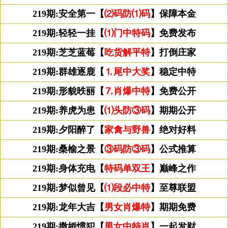
219期:安全第一【
⑵码防⑴码
】保障本金
219期:轻轻一挂【
⑴门中特码
】免费发布
219期:芝芝蓝莓【
吃货解平特
】打倒庄家
219期:群雄逐鹿【
⒈尾中大奖
】稳定中特
219期:形貌昳丽【
⒎肖爆中特
】免费公开
219期:养虎为患【
⑴头防③码
】期期公开
219期:夕阳醉了【
家禽与野兽
】绝对好料
219期:桑榆之景【
③码防③码
】公式推算
219期:身体充电【
特码单双王
】巅峰之作
219期:梦似曾见【
⑴段必中特
】至尊联盟
219期:龙年大吉【
男女肖爆特
】期期免费
219期:撒娇惯犯【
男女中特肖
】一起发财