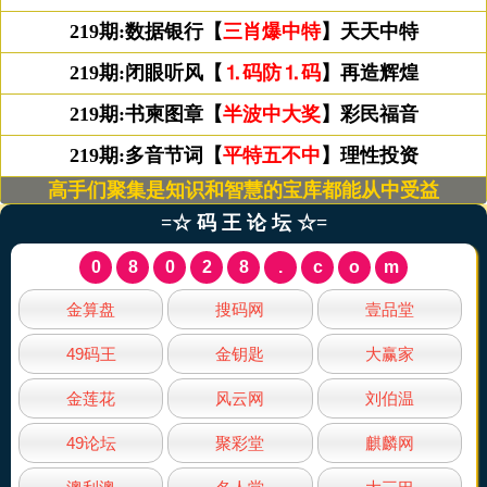
219期:数据银行【
三肖爆中特
】天天中特
219期:闭眼听风【
⒈码防⒈码
】再造辉煌
219期:书柬图章【
半波中大奖
】彩民福音
219期:多音节词【
平特五不中
】理性投资
高手们聚集是知识和智慧的宝库都能从中受益
=☆ 码 王 论 坛 ☆=
0
8
0
2
8
.
c
o
m
金算盘
搜码网
壹品堂
49码王
金钥匙
大赢家
金莲花
风云网
刘伯温
49论坛
聚彩堂
麒麟网