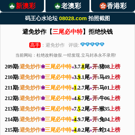
新澳彩
老澳彩
香港彩
码王心水论坛
08028.com
拍照截图
避免炒作【
三尾必中特
】拒绝快钱
高手
：避免炒作 评级:
当前网站：杜绝改料做假.一经发现.立马封杀永不录用!
209期:
避免炒作
❀
三尾必中特
«
3.7.
8
尾
»
开
:猪08
上榜
210期:
避免炒作
❀
三尾必中特
«
3.
9
.1尾
»
开
:马49
上榜
211期:
避免炒作
❀
三尾必中特
«
1
.2.7尾
»
开
:马01
上榜
212期:
避免炒作
❀
三尾必中特
«
4.
6
.7尾
»
开
:牛06
上榜
213期:
避免炒作
❀
三尾必中特
«
7.
5
.2尾
»
开
:猴35
上榜
214期:
避免炒作
❀
三尾必中特
«
4
.9.7尾
»
开
:兔04
上榜
215期:
避免炒作
❀
三尾必中特
«
4
.0.2尾
»
开
:蛇14
上榜