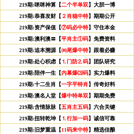
219期:咪咪神算【
二个半单双
】大胆一博
219期:恭喜发财【
２肖稳中特
】期期公开
219期:资产保值【
⑦码必中特
】守住本金
219期:澳利澳〓【
平肖主①码
】免费资料
219期:追本溯源【
㈣尾爆中特
】跟着必赚
219期:处心积虑【
⒈门防⒉码
】团队研究
219期:陪伴一生【
内幕爆⑶码
】实力爆料
219期:十二生肖【
一字平特肖
】传奇好料
219期:澳名人堂【
爆中特单双
】期期免费
219期:含情脉脉【
五肖主五码
】六合关键
219期:扭转乾坤【
⒈行加一码
】诚信可靠
219期:旧梦重温【
11码来中特
】精选佳酿