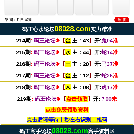
08028.com
码王心水论坛
实力精准
214期
:
码王论坛
❥
【
金
主：43
】
开:
兔04
准
215期
:
码王论坛
❥
【
水
主：44
】
开:
蛇14
准
216期
:
码王论坛
❥
【
土
主：20
】
开:
马37
准
217期
:
码王论坛
❥
【
金
主：12
】
开:
蛇26
准
218期
:
码王论坛
❥
【
木
主：08
】
开:
虎17
准
219期
:
码王论坛
❥
【
点击领取
】
开:
？00
未
点击免费领取资料
点击后请等待十秒左右识别二维码
08028.com
码王高手论坛
高手资料区