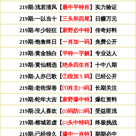
219期:浅若清风【
最牛平特肖
】实力验证
219期:一以当十【
三头和四尾
】日赚万元
219期:年少轻狂【
家野必中特
】传奇好料
219期:饱食终日【
一肖加一码
】免费公开
219期:黄金独白【
平特一字解
】专业达人
219期:黄仙精选【
绝杀四生肖
】十中八期
219期:人亦已歌【
①段加⒈码
】已经公开
219期:老街深巷【
⑴肖主㈠码
】长期关注
219期:蛇年大吉【
家野爆中特
】爆红资料
219期:没人喜欢【
㈢码防㈡码
】受益匪浅
219期:榕城若虚【
㈡头中特码
】终极挑战
219期:已经很久【
爆中一肖特
】期期必中