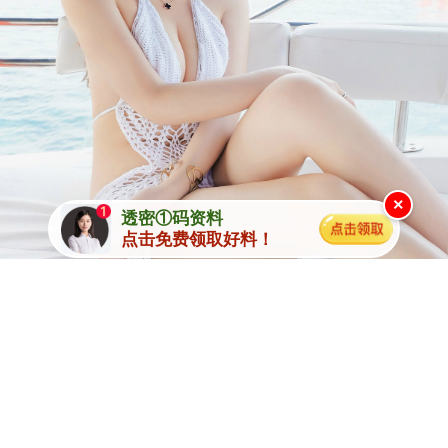
×
透密①码资料
点击免费领取好料！
说明 本论坛所提供的内容、资料、图片和资讯，只应用
在合法的资料探讨，暂不适用于其它，外围博彩和使用。
特此声明！