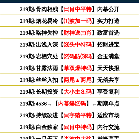
219期:骨肉相残【
㈡肖中平特
】内幕公开
219期:烟花易冷【
⑴波加一码
】实力打造
219期:咯神失控【
财神送㈢肖
】致富首选
219期:出浅入深【
⑶头中特码
】招财进宝
219期:岩栖穴处【
⑵码防⑶码
】金玉满堂
219期:甘露法雨【
单双爆特码
】天天快报
219期:丝丝入扣【
两尾▲两尾
】无偿共享
219期:长期投资【
大小主⒊码
】享受复利
219期:4536→【
内幕爆⑵码
】←期期单点
219期:持续改进【
㈢字猜平特
】适应市场
219期:白金独家【
㈣肖中特码
】内行交流
219期:一品天下【
半波中大奖
】巅峰高手