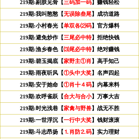
219期:剔肤见骨【
三码加一码
】赚钱轻松
219期:我叫憨憨【
无误除叁尾
】成功道路
219期:小村春光【
单双各⑵码
】官方爆料
219期:避免炒作【
三尾必中特
】拒绝快钱
219期:渔乡春色【
⑶尾必中特
】绝对赚钱
219期:碧玉揭底【
家野主①肖
】高手知己
219期:雨夜听风【
①头中大奖
】名声四起
219期:安于她命【
①肖╋４码
】内幕来料
219期:欢呼雀跃【
合大与合小
】万事大吉
219期:时光浅巷【
家禽与野兽
】战无不胜
219期:一世浮沉【
一行中大奖
】钱财滚滚
219期:斗志昂扬【
⒈肖防⒉码
】实力理财