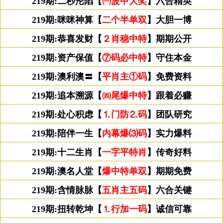
219期:二秒沦陷【
㈠波中大奖
】六合精英
219期:咪咪神算【
二个半单双
】大胆一博
219期:恭喜发财【
２肖稳中特
】期期公开
219期:资产保值【
⑦码必中特
】守住本金
219期:澳利澳〓【
平肖主①码
】免费资料
219期:追本溯源【
㈣尾爆中特
】跟着必赚
219期:处心积虑【
⒈门防⒉码
】团队研究
219期:陪伴一生【
内幕爆⑶码
】实力爆料
219期:十二生肖【
一字平特肖
】传奇好料
219期:澳名人堂【
爆中特单双
】期期免费
219期:含情脉脉【
五肖主五码
】六合关键
219期:扭转乾坤【
⒈行加一码
】诚信可靠