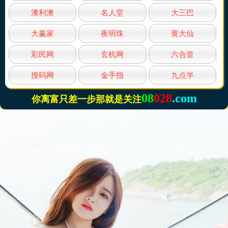
澳利澳
名人堂
大三巴
大赢家
夜明珠
黄大仙
彩民网
玄机网
六合皇
搜码网
金手指
九点半
08
028
.com
你离富只差一步那就是关注