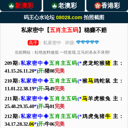
新澳彩
老澳彩
香港彩
码王心水论坛
08028.com
拍照截图
私家密中【
五肖主五码
】稳赚不赔
高手
：私家密中 评级:
当前网站：杜绝改料做假.一经发现.立马封杀永不录用!
209期:
私家密中
◈
五肖主五码
(*
虎龙蛇猴
猪
主：
41.15.26.11.20
*)
开
:猪08
完美
210期:
私家密中
◈
五肖主五码
(*
猴
马
鸡蛇鼠 主：
11.01.22.38.19
*)
开
:马49
完美
211期:
私家密中
◈
五肖主五码
(*
马
羊虎猴兔 主：
25.48.29.35.40
*)
开
:马01
完美
212期:
私家密中
◈
五肖主五码
(*
鸡虎兔猪
牛
主：
34.17.28.32.
06
*)
开
:牛06
完美