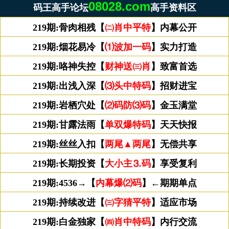
08028.com
码王高手论坛
高手资料区
219期:骨肉相残【
㈡肖中平特
】内幕公开
219期:烟花易冷【
⑴波加一码
】实力打造
219期:咯神失控【
财神送㈢肖
】致富首选
219期:出浅入深【
⑶头中特码
】招财进宝
219期:岩栖穴处【
⑵码防⑶码
】金玉满堂
219期:甘露法雨【
单双爆特码
】天天快报
219期:丝丝入扣【
两尾▲两尾
】无偿共享
219期:长期投资【
大小主⒊码
】享受复利
219期:4536→【
内幕爆⑵码
】←期期单点
219期:持续改进【
㈢字猜平特
】适应市场
219期:白金独家【
㈣肖中特码
】内行交流