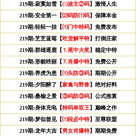
219期:寂寞如雪【
㈡波主②码
】激情人生
219期:安全第一【
⑵码防⑴码
】保障本金
219期:轻轻一挂【
⑴门中特码
】免费发布
219期:芝芝蓝莓【
吃货解平特
】打倒庄家
219期:群雄逐鹿【
⒈尾中大奖
】稳定中特
219期:形貌昳丽【
⒎肖爆中特
】免费公开
219期:养虎为患【
⑴头防③码
】期期公开
219期:夕阳醉了【
家禽与野兽
】绝对好料
219期:桑榆之景【
③码防③码
】公式推算
219期:身体充电【
特码单双王
】巅峰之作
219期:梦似曾见【
⑴段必中特
】至尊联盟
219期:龙年大吉【
男女肖爆特
】期期免费