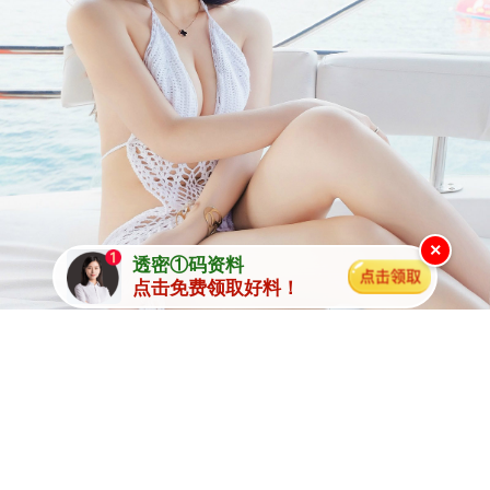
×
透密①码资料
点击免费领取好料！
说明 本论坛所提供的内容、资料、图片和资讯，只应用