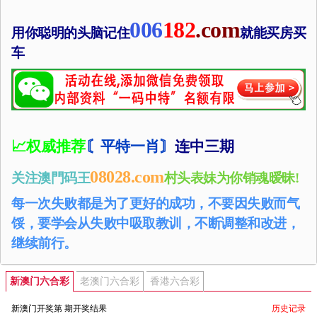
006
182
.com
用你聪明的头脑记住
就能买房买
车
08028.com
关注澳門码王
村头表妹为你销魂暧昧!
每一次失败都是为了更好的成功，不要因失败而气
馁，要学会从失败中吸取教训，不断调整和改进，
继续前行。