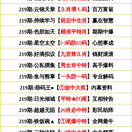
219期:云锦天章【
⒊肖博⒈码
】百万富翁
219期:持续学习【
前后中生肖
】赢在智慧
219期:色胆如天【
精准平特肖
】期期中爆
219期:星空太空【
㈠码防㈢码
】心想事成
219期:好滴拟议【
九宫禁⒊肖
】钱财滚滚
219期:公私猬集【
男女肖中特
】高手爆料
219期:鱼与熊掌【
一头防一码
】专业解码
219期:㊾码王●【
①波中大奖
】内幕资料
219期:日光倾城【
平特★⑴尾
】互相转告
219期:超越无阻【
㈥肖必中特
】彩民助阵
219期:铁饭碗▲【
①尾爆中特
】全网最牛